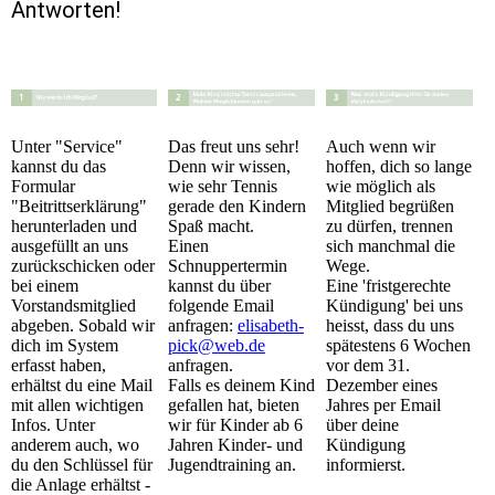
Antworten!
Unter "Service"
Das freut uns sehr!
Auch wenn wir
kannst du das
Denn wir wissen,
hoffen, dich so lange
Formular
wie sehr Tennis
wie möglich als
"Beitrittserklärung"
gerade den Kindern
Mitglied begrüßen
herunterladen und
Spaß macht.
zu dürfen, trennen
ausgefüllt an uns
Einen
sich manchmal die
zurückschicken oder
Schnuppertermin
Wege.
bei einem
kannst du über
Eine 'fristgerechte
Vorstandsmitglied
folgende Email
Kündigung' bei uns
abgeben. Sobald wir
anfragen:
elisabeth-
heisst, dass du uns
dich im System
pick@web.de
spätestens 6 Wochen
erfasst haben,
anfragen.
vor dem 31.
erhältst du eine Mail
Falls es deinem Kind
Dezember eines
mit allen wichtigen
gefallen hat, bieten
Jahres per Email
Infos. Unter
wir für Kinder ab 6
über deine
anderem auch, wo
Jahren Kinder- und
Kündigung
du den Schlüssel für
Jugendtraining an.
informierst.
die Anlage erhältst -